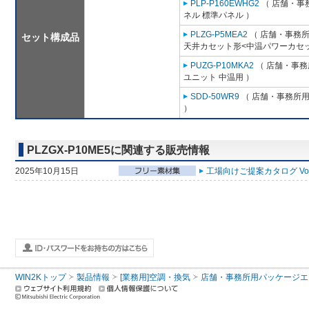
PLP-P160EWHG2
（ 店舗・事務
ネル 標準パネル ）
PLZG-P5MEA2
（ 店舗・事務所用
セット構成品
天井カセット形<中温パワーカセッ
PUZG-P10MKA2
（ 店舗・事務所
ユニット 中温用 ）
SDD-50WR9
（ 店舗・事務所用パ
）
PLZGX-P10ME5に関連する販売情報
2025年10月15日
工場向けご提案カタログ Vol
WIN2Kトップ
製品情報
[業務用]空調・換気
店舗・事務所用パッケージエアコン