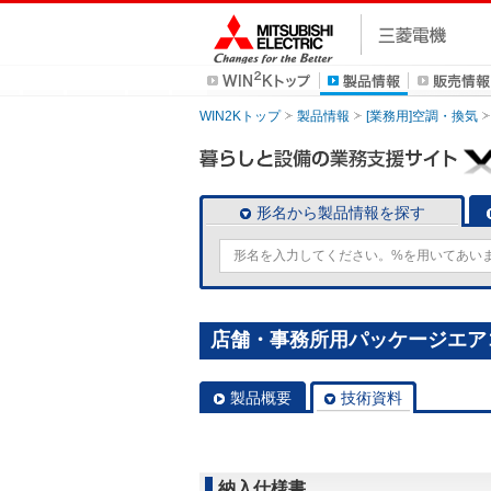
WIN2Kトップ
製品情報
[業務用]空調・換気
形名から製品情報を探す
店舗・事務所用パッケージエアコン(M
製品概要
技術資料
納入仕様書