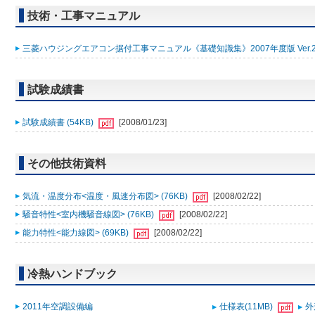
技術・工事マニュアル
三菱ハウジングエアコン据付工事マニュアル《基礎知識集》2007年度版 Ver.2 (
試験成績書
試験成績書 (54KB)
[2008/01/23]
その他技術資料
気流・温度分布<温度・風速分布図> (76KB)
[2008/02/22]
騒音特性<室内機騒音線図> (76KB)
[2008/02/22]
能力特性<能力線図> (69KB)
[2008/02/22]
冷熱ハンドブック
2011年空調設備編
仕様表(11MB)
外