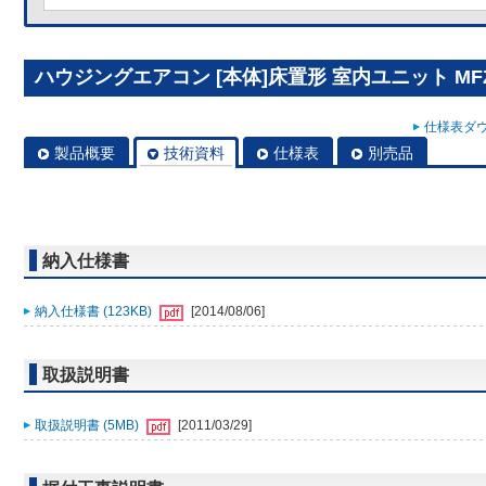
ハウジングエアコン [本体]床置形 室内ユニット MFZ-2
仕様表ダウ
製品概要
技術資料
仕様表
別売品
納入仕様書
納入仕様書 (123KB)
[2014/08/06]
取扱説明書
取扱説明書 (5MB)
[2011/03/29]