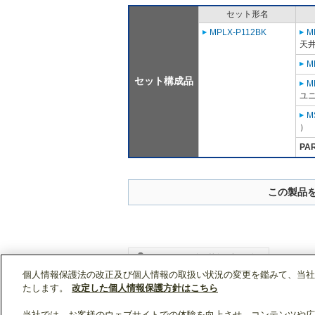
セット形名
MPLX-P112BK
M
天
M
セット構成品
M
ユニ
M
）
PA
この製品
個人情報保護法の改正及び個人情報の取扱い状況の変更を鑑みて、当社
WIN2Kトップ
製品情報
[業務用]空調・換気
たします。
改定した個人情報保護方針はこちら
当社では、お客様のウェブサイトでの体験を向上させ、コンテンツや広