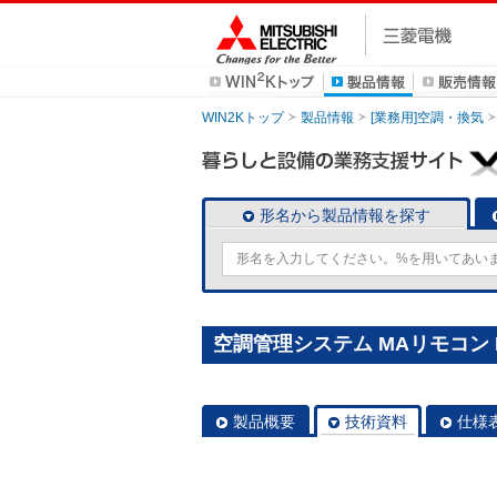
WIN2Kトップ
製品情報
[業務用]空調・換気
形名から製品情報を探す
空調管理システム MAリモコン P
製品概要
技術資料
仕様