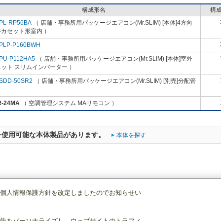
構成形名
構
PL-RP56BA
（ 店舗・事務所用パッケージエアコン(Mr.SLIM) [本体]4方向
井カセット形室内 ）
PLP-P160BWH
PU-P112HA5
（ 店舗・事務所用パッケージエアコン(Mr.SLIM) [本体]室外
ット スリムインバーター ）
SDD-50SR2
（ 店舗・事務所用パッケージエアコン(Mr.SLIM) [別売]分配管
R-24MA
（ 空調管理システム MAリモコン ）
を使用可能な本体製品があります。
本体を探す
個人情報保護方針を改定しましたのでお知らせい
空調管理システム
MAリモコン
PAR-24MA
告をパーソナライズし、ウェブサイトのトラフィ