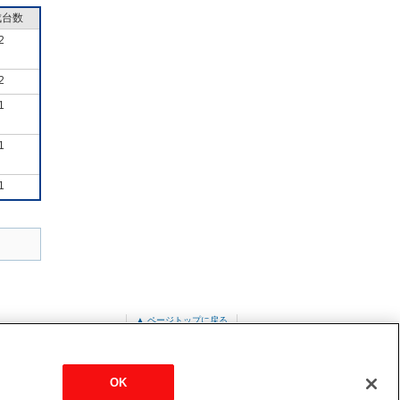
成台数
2
2
1
1
1
▲ ページトップに戻る
OK