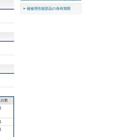
補修用性能部品の保有期限
成台数
1
1
1