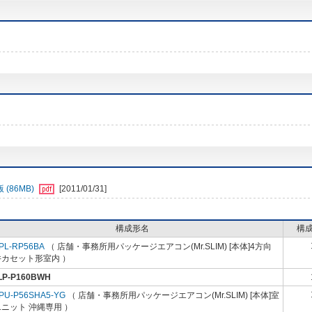
(86MB)
[2011/01/31]
構成形名
構
PL-RP56BA
（ 店舗・事務所用パッケージエアコン(Mr.SLIM) [本体]4方向
井カセット形室内 ）
LP-P160BWH
PU-P56SHA5-YG
（ 店舗・事務所用パッケージエアコン(Mr.SLIM) [本体]室
ニット 沖縄専用 ）