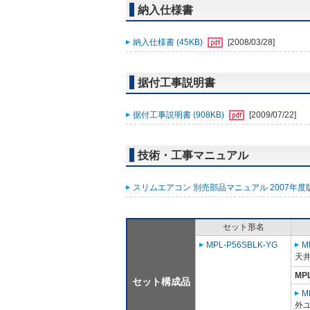
納入仕様書
納入仕様書 (45KB)
[2008/03/28]
据付工事説明書
据付工事説明書 (908KB)
[2009/07/22]
技術・工事マニュアル
スリムエアコン 別売部品マニュアル 2007年度版 
セット形名
MPL-P56SBLK-YG
M
天
MP
セット構成品
M
外ユ