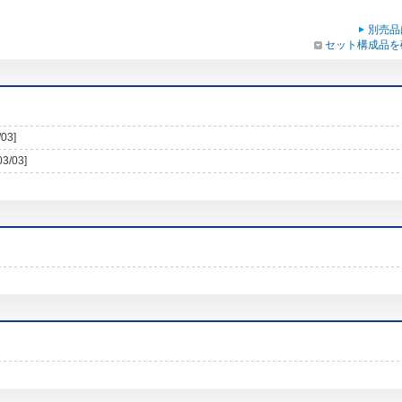
別売品
セット構成品を
/03]
03/03]