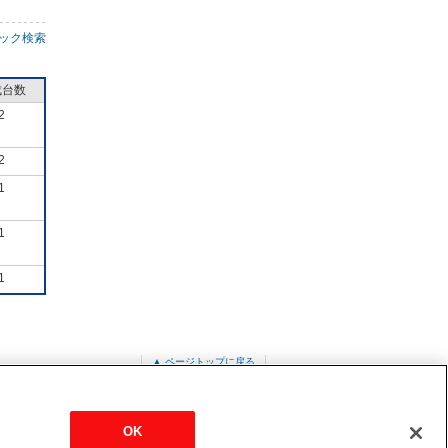
ック検索
成台数
2
2
1
1
1
▲ ページトップに戻る
バーター
MPU-P112HA5
OK