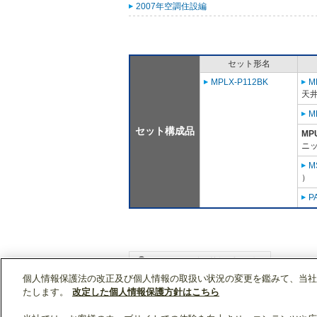
2007年空調住設編
セット形名
MPLX-P112BK
M
天
M
セット構成品
MP
ニッ
M
）
P
個人情報保護法の改正及び個人情報の取扱い状況の変更を鑑みて、当社
WIN2Kトップ
製品情報
[業務用]空調・換気
たします。
改定した個人情報保護方針はこちら