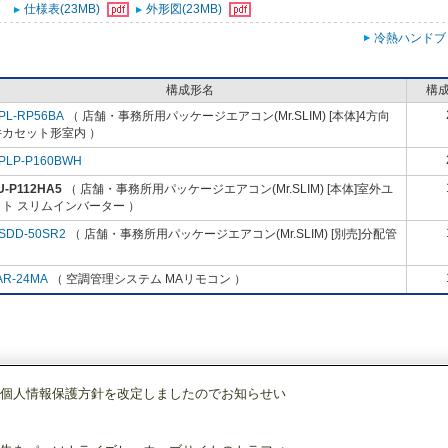
仕様表(23MB)
外形図(23MB)
冷熱ハンドブ
構成形名
構
PL-RP56BA
（ 店舗・事務所用パッケージエアコン(Mr.SLIM) [本体]4方向
井カセット形室内 ）
PLP-P160BWH
U-P112HA5
（ 店舗・事務所用パッケージエアコン(Mr.SLIM) [本体]室外ユ
ト スリムインバーター ）
SDD-50SR2
（ 店舗・事務所用パッケージエアコン(Mr.SLIM) [別売]分配管
AR-24MA
（ 空調管理システム MAリモコン ）
個人情報保護方針を改定しましたのでお知らせい
店舗・事務所用パッケージエアコン(Mr.SLIM)
[本体]室外ユニット
スリムイン