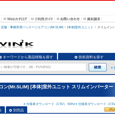
店舗・事務所用パッケージエアコン(Mr.SLIM)
[本体]室外ユニット
スリムイン
キーワードから製品情報を探す
技術資料を探す
(Mr.SLIM) [本体]室外ユニット スリムインバーター
仕様表ダウンロード（CSV） 50Hz
仕様表ダウンロード（CSV）
表
別売品