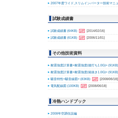
2007年度ワイド,スリムインバーター技術マニュアル追
試験成績書
試験成績書 (64KB)
[2014/02/16]
試験成績書 (61KB)
[2006/11/01]
その他技術資料
耐震強度計算書<耐震強度(後打ち1.0G)> (91KB
耐震強度計算書<耐震強度(箱抜き1.0G)> (91KB
騒音特性<騒音線図> (83KB)
[2008/06/18]
電気配線図 (100KB)
[2008/06/18]
冷熱ハンドブック
2008年空調住設編