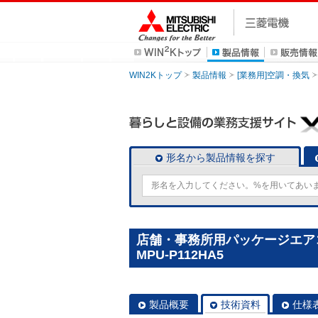
WIN2Kトップ
製品情報
[業務用]空調・換気
形名から製品情報を探す
店舗・事務所用パッケージエアコン
MPU-P112HA5
製品概要
技術資料
仕様