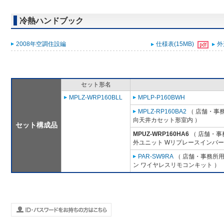
冷熱ハンドブック
2008年空調住設編
仕様表(15MB)
外
セット形名
MPLZ-WRP160BLL
MPLP-P160BWH
MPLZ-RP160BA2
（ 店舗・事務所
向天井カセット形室内 ）
セット構成品
MPUZ-WRP160HA6
（ 店舗・事務
外ユニット Wリプレースインバー
PAR-SW9RA
（ 店舗・事務所用パ
ン ワイヤレスリモコンキット ）