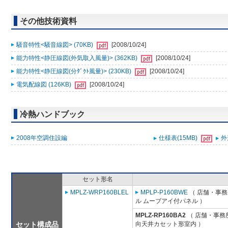
その他技術資料
騒音特性<騒音線図> (70KB)
[2008/10/24]
能力特性<静圧線図(外気取入風量)> (362KB)
[2008/10/24]
能力特性<静圧線図(分ﾀﾞｸﾄ風量)> (230KB)
[2008/10/24]
電気配線図 (126KB)
[2008/10/24]
冷熱ハンドブック
2008年空調住設編
仕様表(15MB)
外
セット形名
MPLZ-WRP160BLEL
MPLP-P160BWE
（ 店舗・事務所
ル ムーブアイ付パネル ）
MPLZ-RP160BA2
（ 店舗・事務所
セット構成品
向天井カセット形室内 ）