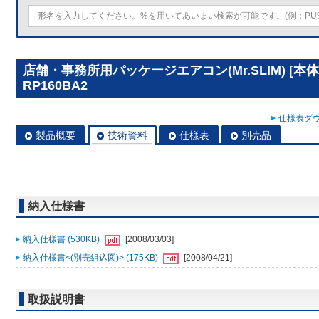
店舗・事務所用パッケージエアコン(Mr.SLIM) [本
RP160BA2
仕様表ダウ
製品概要
技術資料
仕様表
別売品
納入仕様書
納入仕様書 (530KB)
[2008/03/03]
納入仕様書<(別売組込図)> (175KB)
[2008/04/21]
取扱説明書