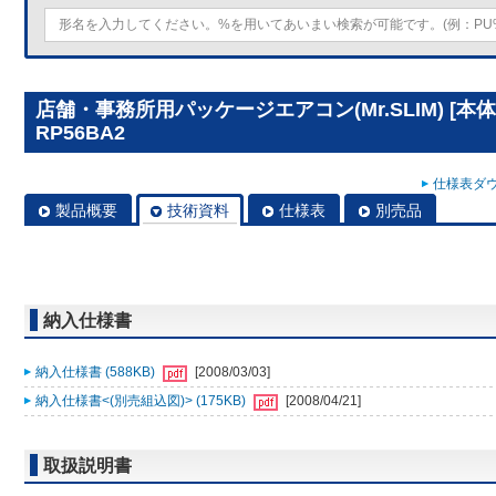
店舗・事務所用パッケージエアコン(Mr.SLIM) [本
RP56BA2
仕様表ダウ
製品概要
技術資料
仕様表
別売品
納入仕様書
納入仕様書 (588KB)
[2008/03/03]
納入仕様書<(別売組込図)> (175KB)
[2008/04/21]
取扱説明書