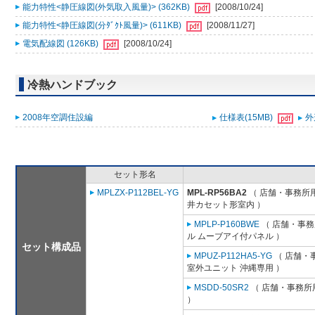
能力特性<静圧線図(外気取入風量)> (362KB)
[2008/10/24]
能力特性<静圧線図(分ﾀﾞｸﾄ風量)> (611KB)
[2008/11/27]
電気配線図 (126KB)
[2008/10/24]
冷熱ハンドブック
2008年空調住設編
仕様表(15MB)
外
セット形名
MPLZX-P112BEL-YG
MPL-RP56BA2
（ 店舗・事務所用パ
井カセット形室内 ）
MPLP-P160BWE
（ 店舗・事務所
ル ムーブアイ付パネル ）
セット構成品
MPUZ-P112HA5-YG
（ 店舗・事
室外ユニット 沖縄専用 ）
MSDD-50SR2
（ 店舗・事務所用
）