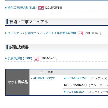
据付工事説明書 (8MB)
[2015/05/14]
技術・工事マニュアル
クールマルチ技術マニュアル２０１１年度版 (42MB)
[2011/11/28]
試験成績書
試験成績書 (53KB)
[2014/02/16]
セット形名
AFHV-N5DNQS1
ECOV-EN37MB
（ コンデンシン
セット構成品
RBH-P35NRA-Q
（ コントローラ
UCH-N5DNA
（ ユニットクーラ 