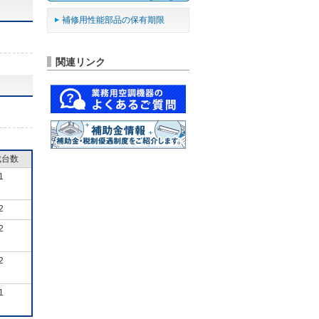
補修用性能部品の保有期限
関連リンク
成台数
1
2
2
2
1