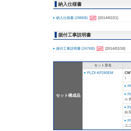
納入仕様書
納入仕様書 (298KB)
[2014/02/21]
据付工事説明書
据付工事説明書 (247KB)
[2014/02/16]
セット形名
PLZX-KP280EM
CM
）
P
P
セット構成品
ル 
P
向
P
ユニ