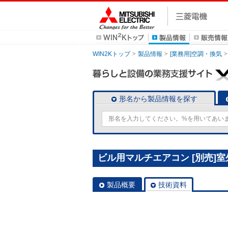
WIN2Kトップ
製品情報
[業務用]空調・換気
形名から製品情報を探す
ビル用マルチエアコン [別売]室外
製品概要
技術資料