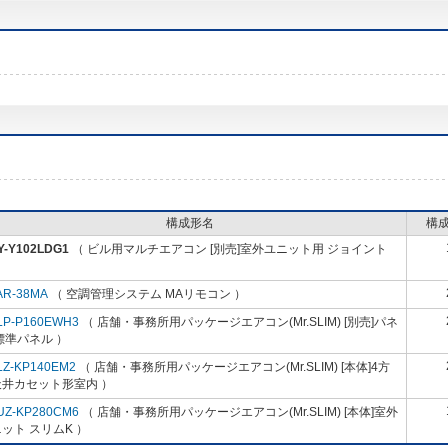
構成形名
構
Y-Y102LDG1
（ ビル用マルチエアコン [別売]室外ユニット用 ジョイント
AR-38MA
（ 空調管理システム MAリモコン ）
LP-P160EWH3
（ 店舗・事務所用パッケージエアコン(Mr.SLIM) [別売]パネ
標準パネル ）
LZ-KP140EM2
（ 店舗・事務所用パッケージエアコン(Mr.SLIM) [本体]4方
天井カセット形室内 ）
UZ-KP280CM6
（ 店舗・事務所用パッケージエアコン(Mr.SLIM) [本体]室外
ット スリムK ）