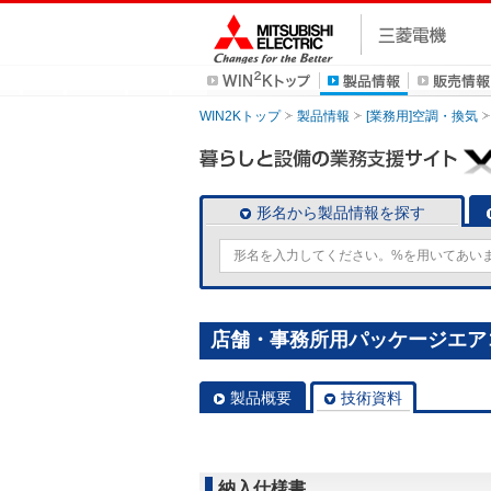
WIN2Kトップ
製品情報
[業務用]空調・換気
形名から製品情報を探す
店舗・事務所用パッケージエアコン(Mr
製品概要
技術資料
納入仕様書