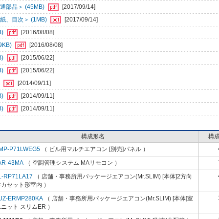
部品＞ (45MB)
[2017/09/14]
、目次＞ (1MB)
[2017/09/14]
B)
[2016/08/08]
KB)
[2016/08/08]
B)
[2015/06/22]
B)
[2015/06/22]
)
[2014/09/11]
B)
[2014/09/11]
B)
[2014/09/11]
構成形名
構
MP-P71LWEG5
（ ビル用マルチエアコン [別売]パネル ）
AR-43MA
（ 空調管理システム MAリモコン ）
L-RP71LA17
（ 店舗・事務所用パッケージエアコン(Mr.SLIM) [本体]2方向
井カセット形室内 ）
UZ-ERMP280KA
（ 店舗・事務所用パッケージエアコン(Mr.SLIM) [本体]室
ニット スリムER ）