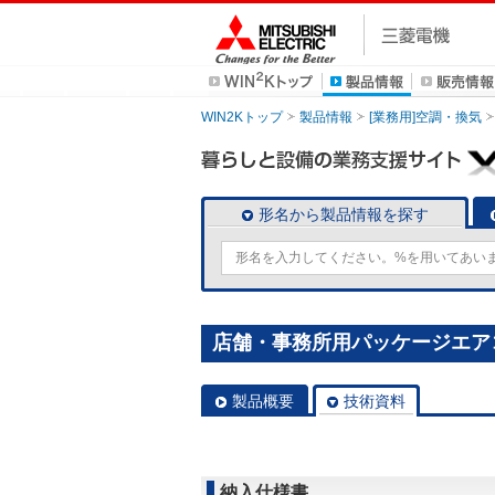
WIN2Kトップ
製品情報
[業務用]空調・換気
形名から製品情報を探す
店舗・事務所用パッケージエアコン(Mr
製品概要
技術資料
納入仕様書