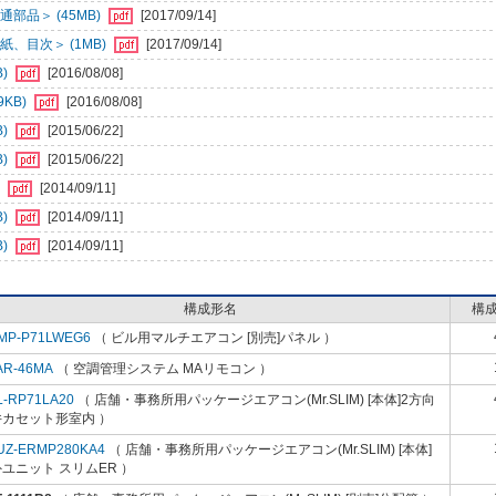
部品＞ (45MB)
[2017/09/14]
、目次＞ (1MB)
[2017/09/14]
B)
[2016/08/08]
KB)
[2016/08/08]
B)
[2015/06/22]
B)
[2015/06/22]
)
[2014/09/11]
B)
[2014/09/11]
B)
[2014/09/11]
構成形名
構
MP-P71LWEG6
（ ビル用マルチエアコン [別売]パネル ）
AR-46MA
（ 空調管理システム MAリモコン ）
L-RP71LA20
（ 店舗・事務所用パッケージエアコン(Mr.SLIM) [本体]2方向
井カセット形室内 ）
UZ-ERMP280KA4
（ 店舗・事務所用パッケージエアコン(Mr.SLIM) [本体]
ユニット スリムER ）