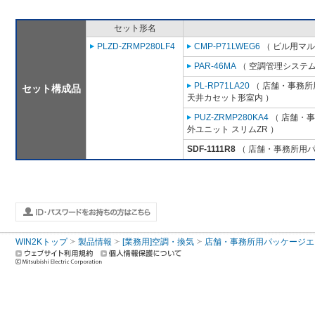
セット形名
PLZD-ZRMP280LF4
CMP-P71LWEG6
（ ビル用マル
PAR-46MA
（ 空調管理システム
PL-RP71LA20
（ 店舗・事務所用
セット構成品
天井カセット形室内 ）
PUZ-ZRMP280KA4
（ 店舗・事務
外ユニット スリムZR ）
SDF-1111R8
（ 店舗・事務所用パッケ
WIN2Kトップ
製品情報
[業務用]空調・換気
店舗・事務所用パッケージエアコン