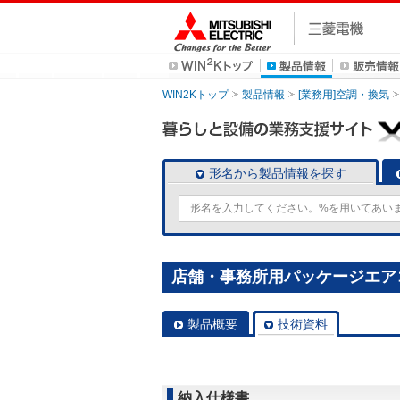
WIN2Kトップ
製品情報
[業務用]空調・換気
形名から製品情報を探す
店舗・事務所用パッケージエアコン(M
製品概要
技術資料
納入仕様書