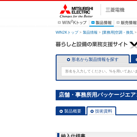
WIN2Kトップ
製品情報
[業務用]空調・換気
形名から製品情報を探す
店舗・事務所用パッケージエアコン(M
製品概要
技術資料
納入仕様書