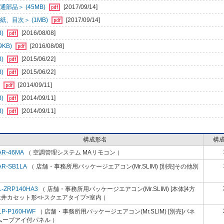
部品＞ (45MB)
[2017/09/14]
、目次＞ (1MB)
[2017/09/14]
B)
[2016/08/08]
KB)
[2016/08/08]
B)
[2015/06/22]
B)
[2015/06/22]
)
[2014/09/11]
B)
[2014/09/11]
B)
[2014/09/11]
構成形名
構
AR-46MA
（ 空調管理システム MAリモコン ）
AR-SB1LA
（ 店舗・事務所用パッケージエアコン(Mr.SLIM) [別売]その他別
）
L-ZRP140HA3
（ 店舗・事務所用パッケージエアコン(Mr.SLIM) [本体]4方
井カセット形<i-スクエアタイプ>室内 ）
LP-P160HWF
（ 店舗・事務所用パッケージエアコン(Mr.SLIM) [別売]パネ
ムーブアイ付パネル ）