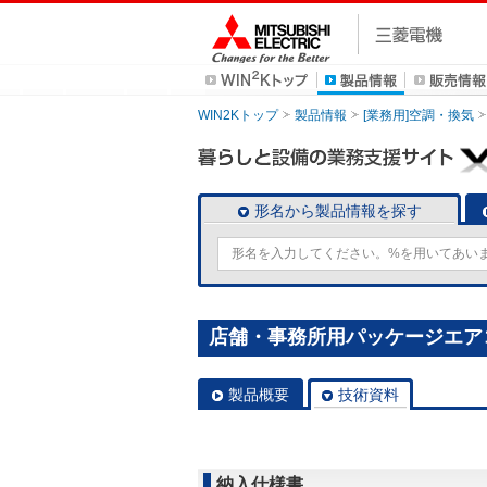
WIN2Kトップ
製品情報
[業務用]空調・換気
形名から製品情報を探す
店舗・事務所用パッケージエアコン(M
製品概要
技術資料
納入仕様書