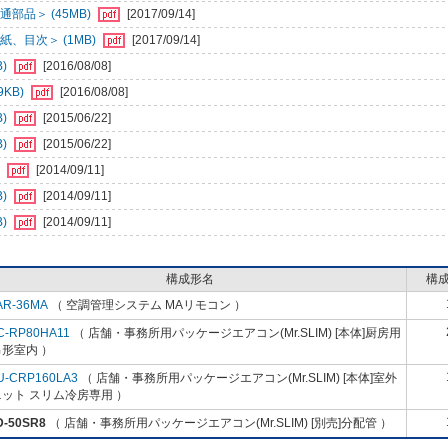
部品＞ (45MB)
[2017/09/14]
、目次＞ (1MB)
[2017/09/14]
B)
[2016/08/08]
KB)
[2016/08/08]
B)
[2015/06/22]
B)
[2015/06/22]
)
[2014/09/11]
B)
[2014/09/11]
B)
[2014/09/11]
構成形名
構
AR-36MA
（ 空調管理システム MAリモコン ）
C-RP80HA11
（ 店舗・事務所用パッケージエアコン(Mr.SLIM) [本体]厨房用
形室内 ）
U-CRP160LA3
（ 店舗・事務所用パッケージエアコン(Mr.SLIM) [本体]室外
ット スリム冷房専用 ）
D-50SR8
（ 店舗・事務所用パッケージエアコン(Mr.SLIM) [別売]分配管 ）