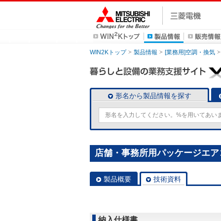
WIN2Kトップ
製品情報
[業務用]空調・換気
形名から製品情報を探す
店舗・事務所用パッケージエアコン(M
製品概要
技術資料
納入仕様書