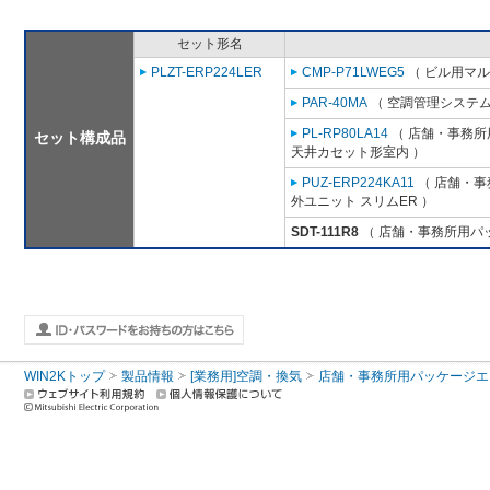
セット形名
PLZT-ERP224LER
CMP-P71LWEG5
（ ビル用マル
PAR-40MA
（ 空調管理システム
PL-RP80LA14
（ 店舗・事務所用
セット構成品
天井カセット形室内 ）
PUZ-ERP224KA11
（ 店舗・事務
外ユニット スリムER ）
SDT-111R8
（ 店舗・事務所用パッケ
WIN2Kトップ
製品情報
[業務用]空調・換気
店舗・事務所用パッケージエアコン