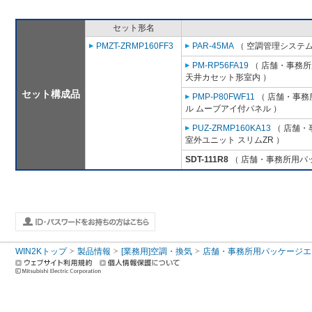
セット形名
PMZT-ZRMP160FF3
PAR-45MA
（ 空調管理システム
PM-RP56FA19
（ 店舗・事務所用
天井カセット形室内 ）
セット構成品
PMP-P80FWF11
（ 店舗・事務所
ル ムーブアイ付パネル ）
PUZ-ZRMP160KA13
（ 店舗・事
室外ユニット スリムZR ）
SDT-111R8
（ 店舗・事務所用パッケ
WIN2Kトップ
製品情報
[業務用]空調・換気
店舗・事務所用パッケージエアコン