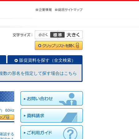
販促資料を探す（全文検索）
複数の形名を指定して探す場合はこちら
 60Hz
確認する