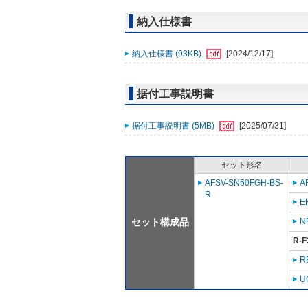
納入仕様書
納入仕様書 (93KB)
[2024/12/17]
据付工事説明書
据付工事説明書 (5MB)
[2025/07/31]
セット形名
AFSV-SN50FGH-BS-
A
R
E
セット構成品
N
R-F
R
U