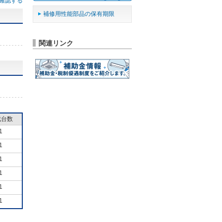
確認する
補修用性能部品の保有期限
関連リンク
成台数
1
1
1
1
1
1