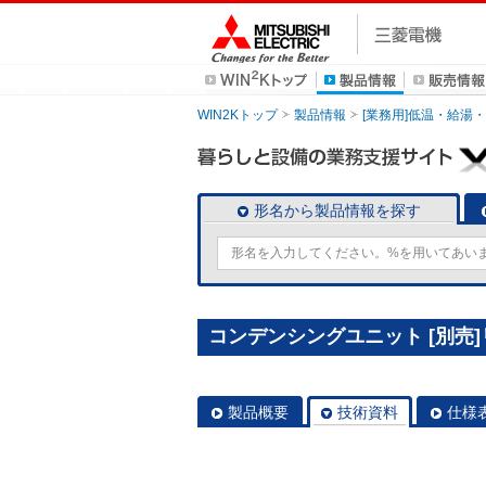
WIN2Kトップ
製品情報
[業務用]低温・給湯
形名から製品情報を探す
コンデンシングユニット [別売]リ
製品概要
技術資料
仕様