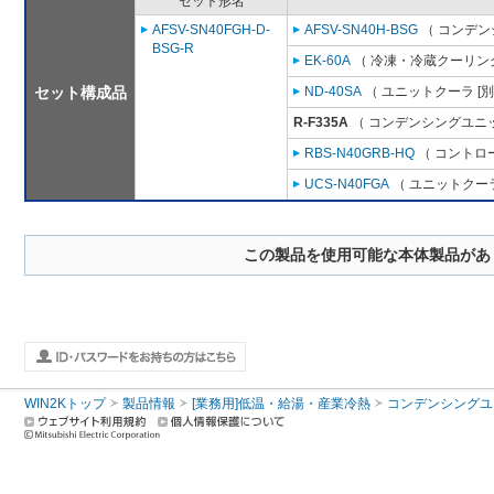
セット形名
AFSV-SN40FGH-D-
AFSV-SN40H-BSG
（ コンデン
BSG-R
EK-60A
（ 冷凍・冷蔵クーリング
セット構成品
ND-40SA
（ ユニットクーラ [
R-F335A
（ コンデンシングユニッ
RBS-N40GRB-HQ
（ コントロ
UCS-N40FGA
（ ユニットクーラ
この製品を使用可能な本体製品があ
WIN2Kトップ
製品情報
[業務用]低温・給湯・産業冷熱
コンデンシングユ