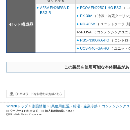
セット形名
AFSV-EN28FGA-D-
ECOV-EN225C1-HG-BSG
（ 
BSG-R
EK-30A
（ 冷凍・冷蔵クーリング
セット構成品
ND-40SA
（ ユニットクーラ [
R-F335A
（ コンデンシングユニッ
RBS-N30GRA-HQ
（ コントロ
UCS-N40FGA-HG
（ ユニットク
この製品を使用可能な本体製品があ
WIN2Kトップ
製品情報
[業務用]低温・給湯・産業冷熱
コンデンシングユ