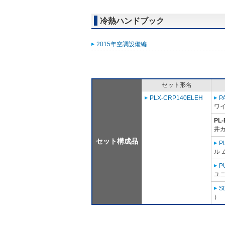
冷熱ハンドブック
2015年空調設備編
セット形名
PLX-CRP140ELEH
P
ワ
PL
井
セット構成品
P
ル 
P
ユニ
S
）