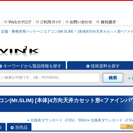
店舗・事務所用パッケージエアコン(Mr.SLIM)
[本体]4方向天井カセット形<ファ
キーワードから製品情報を探す
技術資料を探す
(Mr.SLIM) [本体]4方向天井カセット形<ファインパ
仕様表ダウンロード（CSV） 50Hz
仕様表ダウンロード（CSV）
表
別売品