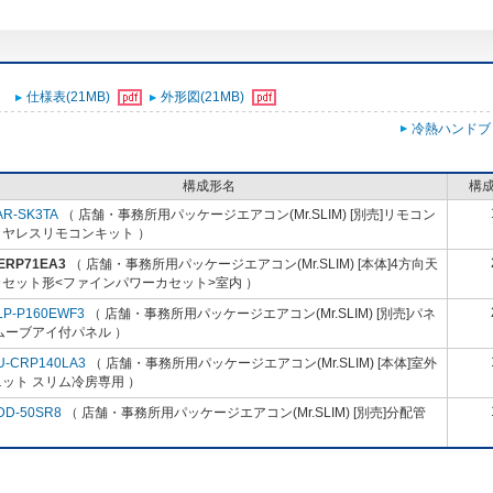
仕様表(21MB)
外形図(21MB)
冷熱ハンドブ
構成形名
構
AR-SK3TA
（ 店舗・事務所用パッケージエアコン(Mr.SLIM) [別売]リモコン
イヤレスリモコンキット ）
-ERP71EA3
（ 店舗・事務所用パッケージエアコン(Mr.SLIM) [本体]4方向天
カセット形<ファインパワーカセット>室内 ）
LP-P160EWF3
（ 店舗・事務所用パッケージエアコン(Mr.SLIM) [別売]パネ
ムーブアイ付パネル ）
U-CRP140LA3
（ 店舗・事務所用パッケージエアコン(Mr.SLIM) [本体]室外
ット スリム冷房専用 ）
DD-50SR8
（ 店舗・事務所用パッケージエアコン(Mr.SLIM) [別売]分配管