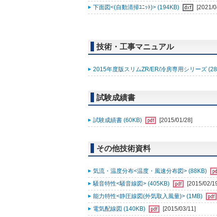
下面図<(自動清掃ﾕﾆｯﾄ)> (194KB)
[2021/0
技術・工事マニュアル
2015年度版スリムZR/ER/冷房専用シリーズ (28
試験成績書
試験成績書 (60KB)
[2015/01/28]
その他技術資料
気流・温度分布<温度・風速分布図> (88KB)
騒音特性<騒音線図> (405KB)
[2015/02/1
能力特性<静圧線図(外気取入風量)> (1MB)
電気配線図 (140KB)
[2015/03/11]