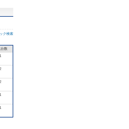
ック検索
成台数
1
2
2
1
1