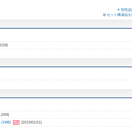
別売品
セット構成品を
2/28]
12/09]
1MB)
[2015/01/21]