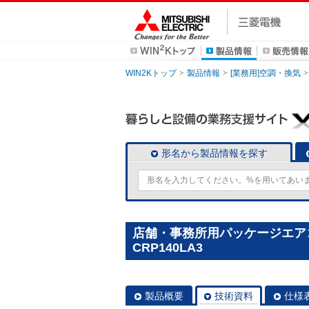
WIN2Kトップ
製品情報
[業務用]空調・換気
形名から製品情報を探す
店舗・事務所用パッケージエアコン(
CRP140LA3
製品概要
技術資料
仕様