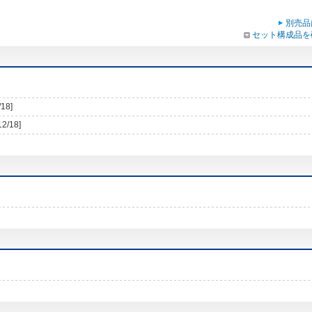
別売品
セット構成品を
/18]
12/18]