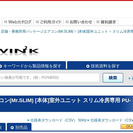
店舗・事務所用パッケージエアコン(Mr.SLIM)
[本体]室外ユニット
スリム冷房
キーワードから製品情報を探す
技術資料を探す
Mr.SLIM) [本体]室外ユニット スリム冷房専用 PU-
仕様表ダウンロード（CSV） 50Hz
仕様表ダウンロード（CSV）
表
別売品