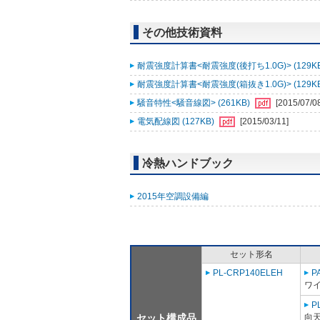
その他技術資料
耐震強度計算書<耐震強度(後打ち1.0G)> (129K
耐震強度計算書<耐震強度(箱抜き1.0G)> (129K
騒音特性<騒音線図> (261KB)
[2015/07/0
電気配線図 (127KB)
[2015/03/11]
冷熱ハンドブック
2015年空調設備編
セット形名
PL-CRP140ELEH
P
ワ
P
セット構成品
向