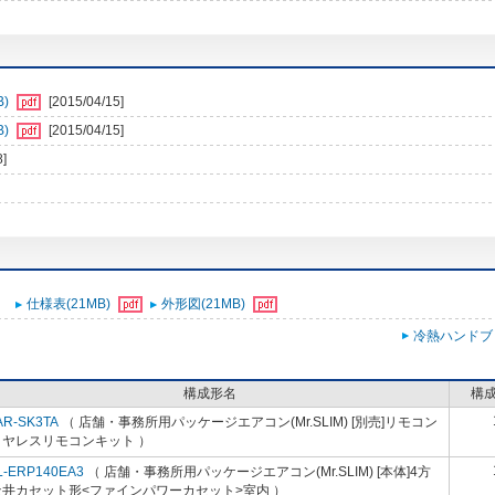
B)
[2015/04/15]
B)
[2015/04/15]
8]
仕様表(21MB)
外形図(21MB)
冷熱ハンドブ
構成形名
構
AR-SK3TA
（ 店舗・事務所用パッケージエアコン(Mr.SLIM) [別売]リモコン
イヤレスリモコンキット ）
L-ERP140EA3
（ 店舗・事務所用パッケージエアコン(Mr.SLIM) [本体]4方
天井カセット形<ファインパワーカセット>室内 ）