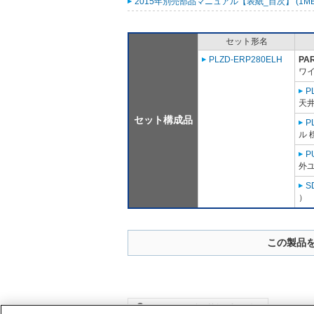
2015年別売部品マニュアル【表紙_目次】 (1M
セット形名
PLZD-ERP280ELH
PA
ワ
P
天
セット構成品
P
ル 
P
外ユ
S
）
この製品