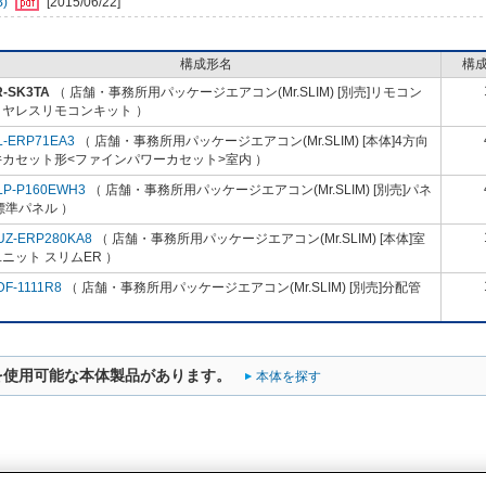
B)
[2015/06/22]
構成形名
構
R-SK3TA
（ 店舗・事務所用パッケージエアコン(Mr.SLIM) [別売]リモコン
イヤレスリモコンキット ）
L-ERP71EA3
（ 店舗・事務所用パッケージエアコン(Mr.SLIM) [本体]4方向
井カセット形<ファインパワーカセット>室内 ）
LP-P160EWH3
（ 店舗・事務所用パッケージエアコン(Mr.SLIM) [別売]パネ
標準パネル ）
UZ-ERP280KA8
（ 店舗・事務所用パッケージエアコン(Mr.SLIM) [本体]室
ニット スリムER ）
DF-1111R8
（ 店舗・事務所用パッケージエアコン(Mr.SLIM) [別売]分配管
を使用可能な本体製品があります。
本体を探す