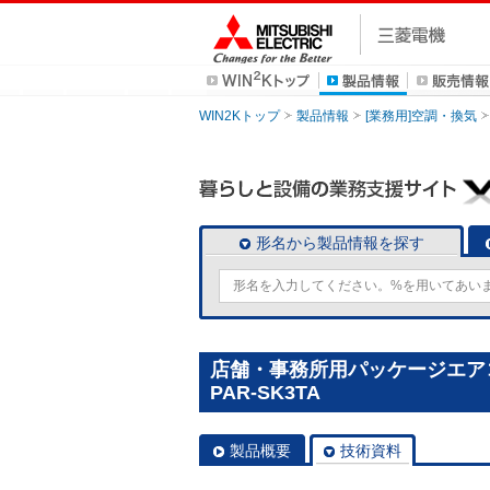
WIN2Kトップ
製品情報
[業務用]空調・換気
形名から製品情報を探す
店舗・事務所用パッケージエアコン
PAR-SK3TA
製品概要
技術資料