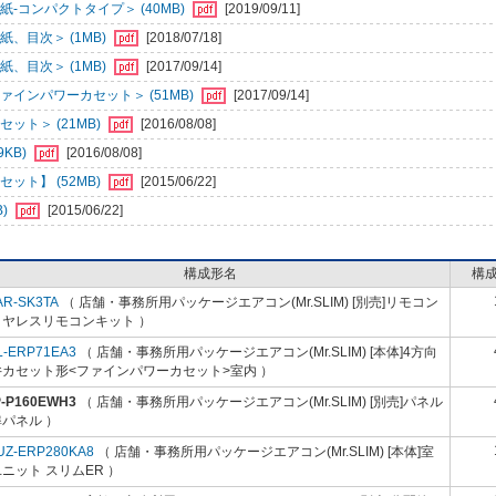
-コンパクトタイプ＞ (40MB)
[2019/09/11]
、目次＞ (1MB)
[2018/07/18]
、目次＞ (1MB)
[2017/09/14]
インパワーカセット＞ (51MB)
[2017/09/14]
ット＞ (21MB)
[2016/08/08]
KB)
[2016/08/08]
ット】 (52MB)
[2015/06/22]
B)
[2015/06/22]
構成形名
構
AR-SK3TA
（ 店舗・事務所用パッケージエアコン(Mr.SLIM) [別売]リモコン
イヤレスリモコンキット ）
L-ERP71EA3
（ 店舗・事務所用パッケージエアコン(Mr.SLIM) [本体]4方向
井カセット形<ファインパワーカセット>室内 ）
P-P160EWH3
（ 店舗・事務所用パッケージエアコン(Mr.SLIM) [別売]パネル
パネル ）
UZ-ERP280KA8
（ 店舗・事務所用パッケージエアコン(Mr.SLIM) [本体]室
ニット スリムER ）