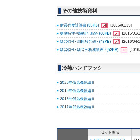
その他技術資料
耐震強度計算書 (85KB)
[2016/01/15]
振動特性<振動ﾚﾍﾞﾙ値> (60KB)
[2016/01/1
騒音特性<周囲騒音値> (48KB)
[2016/04/1
騒音特性<騒音分析成績表> (52KB)
[2016
冷熱ハンドブック
2020年低温機器編Ⅱ
2019年低温機器編Ⅱ
2018年低温機器編Ⅱ
2017年低温機器編Ⅱ
セット形名