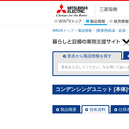
WIN2Kトップ
製品情報
[業務用]低温・給湯
形名から製品情報を探す
コンデンシングユニット [本体]一体
製品概要
技術資料
仕様