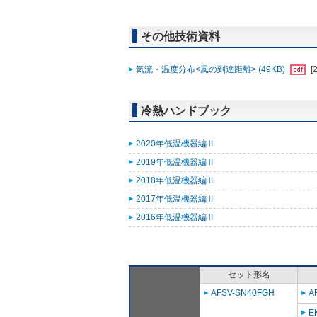
その他技術資料
気流・温度分布<風の到達距離> (49KB)
[
冷熱ハンドブック
2020年低温機器編Ⅱ
2019年低温機器編Ⅱ
2018年低温機器編Ⅱ
2017年低温機器編Ⅱ
2016年低温機器編Ⅱ
セット形名
AFSV-SN40FGH
A
E