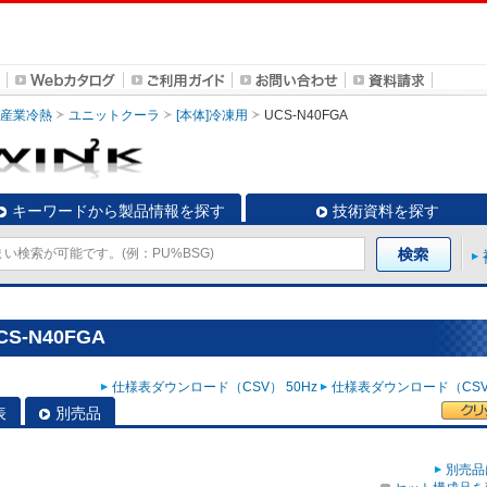
・産業冷熱
ユニットクーラ
[本体]冷凍用
UCS-N40FGA
キーワードから製品情報を探す
技術資料を探す
S-N40FGA
仕様表ダウンロード（CSV） 50Hz
仕様表ダウンロード（CSV）
表
別売品
別売品