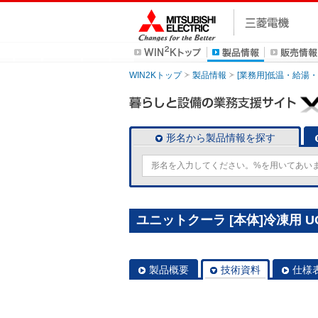
WIN2Kトップ
製品情報
[業務用]低温・給湯
形名から製品情報を探す
ユニットクーラ [本体]冷凍用 UC
製品概要
技術資料
仕様