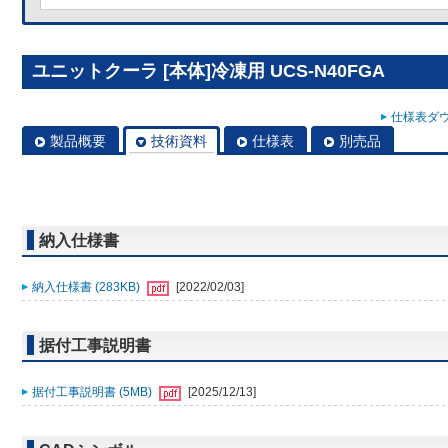
ユニットクーラ [本体]冷凍用 UCS-N40FGA
仕様表ダウ
製品概要
技術資料
仕様表
別売品
納入仕様書
納入仕様書 (283KB)
[2022/02/03]
据付工事説明書
据付工事説明書 (5MB)
[2025/12/13]