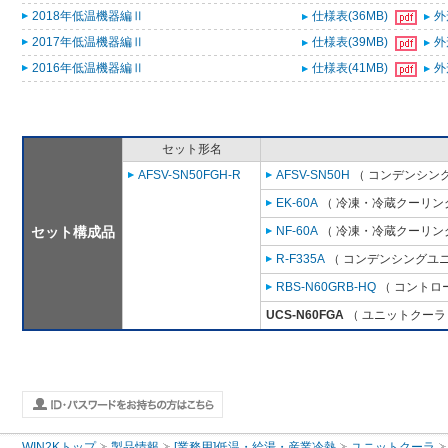
2018年低温機器編Ⅱ
仕様表(36MB)
外
2017年低温機器編Ⅱ
仕様表(39MB)
外
2016年低温機器編Ⅱ
仕様表(41MB)
外
セット形名
AFSV-SN50FGH-R
AFSV-SN50H
（ コンデンシング
EK-60A
（ 冷凍・冷蔵クーリング
セット構成品
NF-60A
（ 冷凍・冷蔵クーリング
R-F335A
（ コンデンシングユニ
RBS-N60GRB-HQ
（ コントロ
UCS-N60FGA
（ ユニットクーラ 
WIN2Kトップ
製品情報
[業務用]低温・給湯・産業冷熱
ユニットクーラ