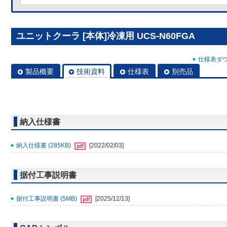
ユニットクーラ [本体]冷凍用 UCS-N60FGA
仕様表ダウ
製品概要
技術資料
仕様表
別売品
納入仕様書
納入仕様書 (285KB)
[2022/02/03]
据付工事説明書
据付工事説明書 (5MB)
[2025/12/13]