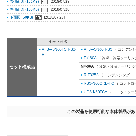
右側面図 (161KB)
[2018/07/28]
左側面図 (165KB)
[2018/07/28]
下面図 (50KB)
[2018/07/28]
セット形名
AFSV-SN60FGH-BS-
AFSV-SN60H-BS
（ コンデンシ
R
EK-60A
（ 冷凍・冷蔵クーリング
セット構成品
NF-60A
（ 冷凍・冷蔵クーリングユ
R-F335A
（ コンデンシングユニ
RBS-N60GRB-HQ
（ コントロ
UCS-N60FGA
（ ユニットクーラ
この製品を使用可能な本体製品があ