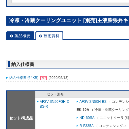
冷凍・冷蔵クーリングユニット [別売]主液膨張弁キット
製品概要
技術資料
納入仕様書
納入仕様書 (64KB)
[2020/05/13]
セット形名
AFSV-SN50FGH-D-
AFSV-SN50H-BS
（ コンデンシ
BS-R
EK-60A
（ 冷凍・冷蔵クーリング
セット構成品
ND-60SA
（ ユニットクーラ [
R-F335A
（ コンデンシングユニ