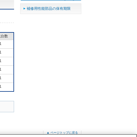
補修用性能部品の保有期限
成台数
1
1
1
1
1
1
▲ ページトップに戻る