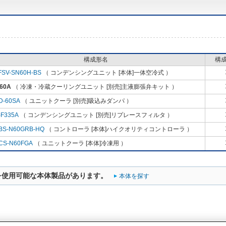
構成形名
構
FSV-SN60H-BS
（ コンデンシングユニット [本体]一体空冷式 ）
60A
（ 冷凍・冷蔵クーリングユニット [別売]主液膨張弁キット ）
D-60SA
（ ユニットクーラ [別売]吸込みダンパ ）
-F335A
（ コンデンシングユニット [別売]リプレースフィルタ ）
BS-N60GRB-HQ
（ コントローラ [本体]ハイクオリティコントローラ ）
CS-N60FGA
（ ユニットクーラ [本体]冷凍用 ）
を使用可能な本体製品があります。
本体を探す