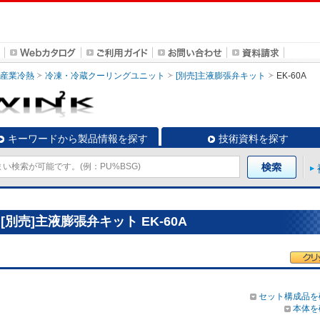
・産業冷熱
冷凍・冷蔵クーリングユニット
[別売]主液膨張弁キット
EK-60A
キーワードから製品情報を探す
技術資料を探す
別売]主液膨張弁キット EK-60A
セット構成品を
本体を