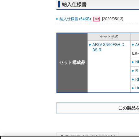
納入仕様書
納入仕様書 (64KB)
[2020/05/13]
セット形名
AFSV-SN60FGH-D-
A
BS-R
EK-
セット構成品
N
R
R
U
この製品