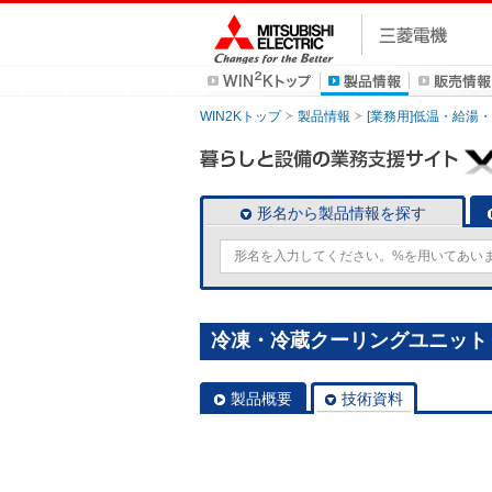
WIN2Kトップ
製品情報
[業務用]低温・給湯
形名から製品情報を探す
冷凍・冷蔵クーリングユニット [
製品概要
技術資料