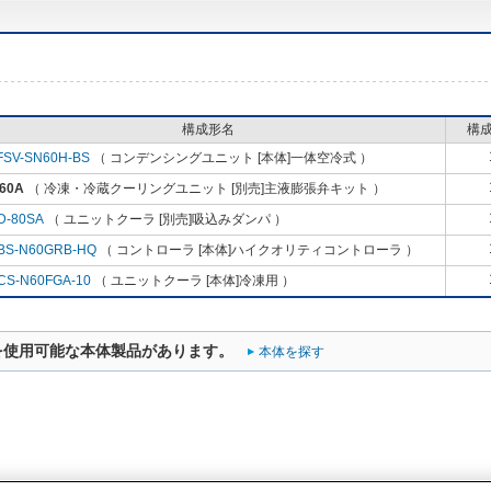
構成形名
構
FSV-SN60H-BS
（ コンデンシングユニット [本体]一体空冷式 ）
60A
（ 冷凍・冷蔵クーリングユニット [別売]主液膨張弁キット ）
D-80SA
（ ユニットクーラ [別売]吸込みダンパ ）
BS-N60GRB-HQ
（ コントローラ [本体]ハイクオリティコントローラ ）
CS-N60FGA-10
（ ユニットクーラ [本体]冷凍用 ）
を使用可能な本体製品があります。
本体を探す