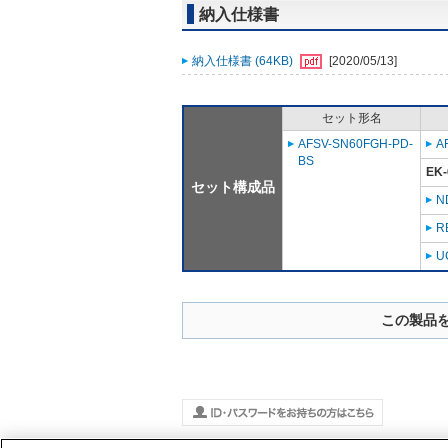
納入仕様書
納入仕様書 (64KB)
[2020/05/13]
セット形名
AFSV-SN60FGH-PD-
A
BS
EK-
セット構成品
N
R
U
この製品