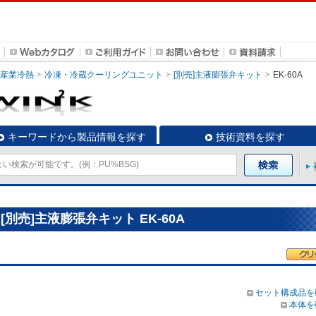
・産業冷熱
冷凍・冷蔵クーリングユニット
[別売]主液膨張弁キット
EK-60A
キーワードから製品情報を探す
技術資料を探す
別売]主液膨張弁キット EK-60A
セット構成品を
本体を