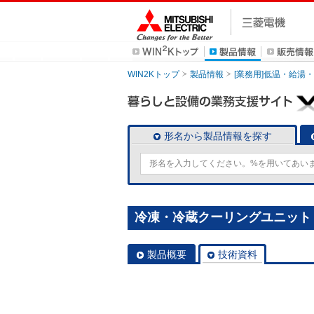
WIN2Kトップ
製品情報
[業務用]低温・給湯
形名から製品情報を探す
冷凍・冷蔵クーリングユニット [
製品概要
技術資料