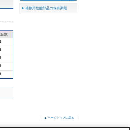
補修用性能部品の保有期限
成台数
1
1
1
1
1
▲ ページトップに戻る