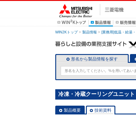
WIN2Kトップ
製品情報
[業務用]低温・給湯
形名から製品情報を探す
冷凍・冷蔵クーリングユニット [
製品概要
技術資料