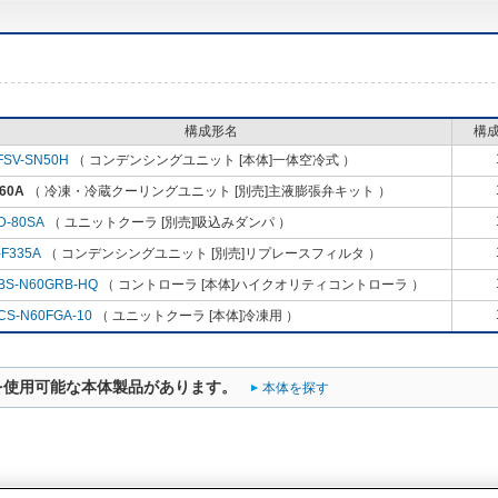
構成形名
構
FSV-SN50H
（ コンデンシングユニット [本体]一体空冷式 ）
60A
（ 冷凍・冷蔵クーリングユニット [別売]主液膨張弁キット ）
D-80SA
（ ユニットクーラ [別売]吸込みダンパ ）
-F335A
（ コンデンシングユニット [別売]リプレースフィルタ ）
BS-N60GRB-HQ
（ コントローラ [本体]ハイクオリティコントローラ ）
CS-N60FGA-10
（ ユニットクーラ [本体]冷凍用 ）
を使用可能な本体製品があります。
本体を探す