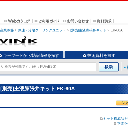
・産業冷熱
冷凍・冷蔵クーリングユニット
[別売]主液膨張弁キット
EK-60A
キーワードから製品情報を探す
技術資料を探す
別売]主液膨張弁キット EK-60A
セット構成品を
本体を