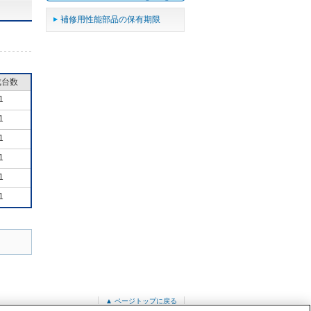
補修用性能部品の保有期限
成台数
1
1
1
1
1
1
▲ ページトップに戻る