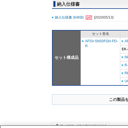
納入仕様書
納入仕様書 (64KB)
[2020/05/13]
セット形名
AFSV-SN50FGH-PD-
A
R
EK-
セット構成品
N
R
R
U
この製品