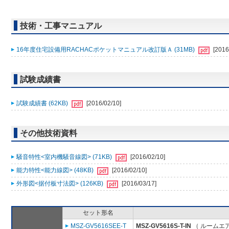
技術・工事マニュアル
16年度住宅設備用RACHACポケットマニュアル改訂版Ａ (31MB)
[2016
試験成績書
試験成績書 (62KB)
[2016/02/10]
その他技術資料
騒音特性<室内機騒音線図> (71KB)
[2016/02/10]
能力特性<能力線図> (48KB)
[2016/02/10]
外形図<据付板寸法図> (126KB)
[2016/03/17]
セット形名
MSZ-GV5616SEE-T
MSZ-GV5616S-T-IN
（ ルームエア