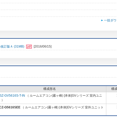
一括ダウ
訂版Ａ (31MB)
[2016/06/15]
構成形名
構
SZ-GV5616S-T-IN
（ ルームエアコン(霧ヶ峰) [本体]GVシリーズ 室内ユニ
 ）
CZ-G5616SEE
（ ルームエアコン(霧ヶ峰) [本体]GVシリーズ 室外ユニット