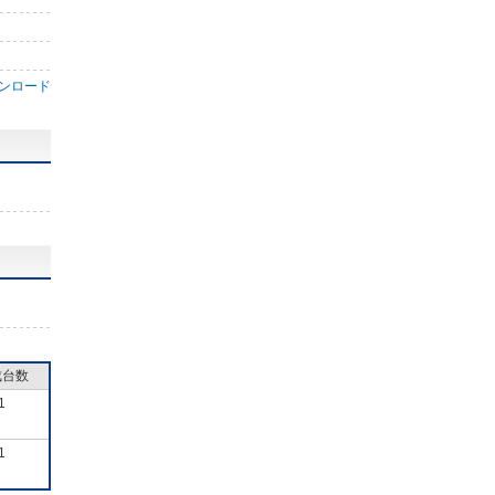
ンロード
成台数
1
1