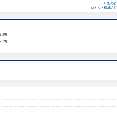
別売品
セット構成品を
9/29]
9/29]