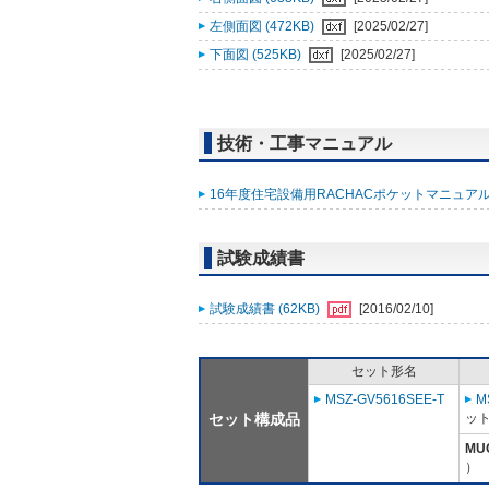
左側面図 (472KB)
[2025/02/27]
下面図 (525KB)
[2025/02/27]
技術・工事マニュアル
16年度住宅設備用RACHACポケットマニュアル改
試験成績書
試験成績書 (62KB)
[2016/02/10]
セット形名
MSZ-GV5616SEE-T
M
セット構成品
ット
MU
）