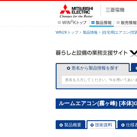
WIN2Kトップ
製品情報
[住宅用]エアコン(空
形名から製品情報を探す
ルームエアコン(霧ヶ峰) [本体]G
製品概要
技術資料
仕様