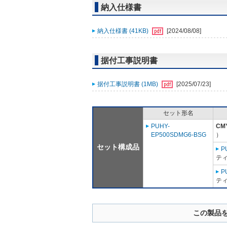
納入仕様書
納入仕様書 (41KB)
[2024/08/08]
据付工事説明書
据付工事説明書 (1MB)
[2025/07/23]
セット形名
PUHY-
CM
EP500SDMG6-BSG
）
セット構成品
P
ティ
P
ティ
この製品