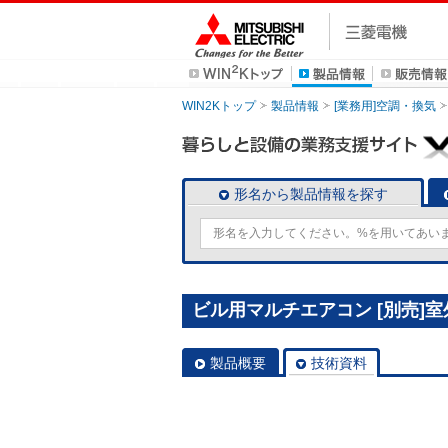
WIN2Kトップ
製品情報
[業務用]空調・換気
形名から製品情報を探す
ビル用マルチエアコン [別売]室外
製品概要
技術資料