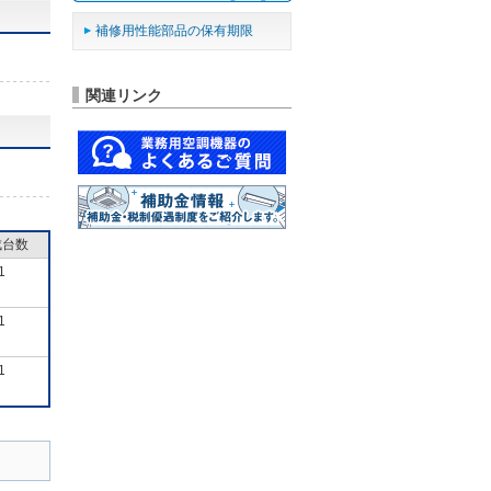
補修用性能部品の保有期限
関連リンク
成台数
1
1
1