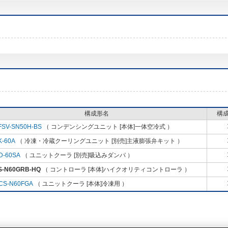
構成形名
構
FSV-SN50H-BS
（ コンデンシングユニット [本体]一体空冷式 ）
K-60A
（ 冷凍・冷蔵クーリングユニット [別売]主液膨張弁キット ）
D-60SA
（ ユニットクーラ [別売]吸込みダンパ ）
S-N60GRB-HQ
（ コントローラ [本体]ハイクオリティコントローラ ）
CS-N60FGA
（ ユニットクーラ [本体]冷凍用 ）