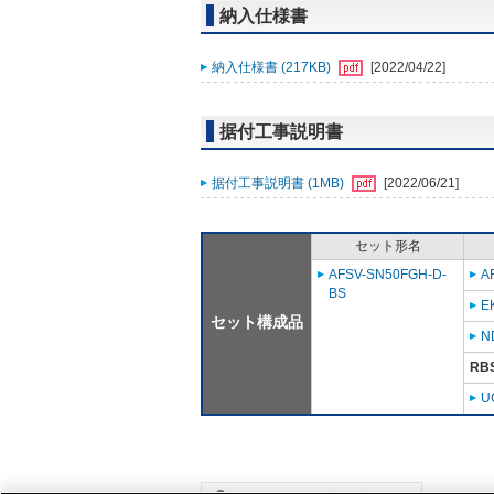
納入仕様書
納入仕様書 (217KB)
[2022/04/22]
据付工事説明書
据付工事説明書 (1MB)
[2022/06/21]
セット形名
AFSV-SN50FGH-D-
A
BS
E
セット構成品
N
RB
U