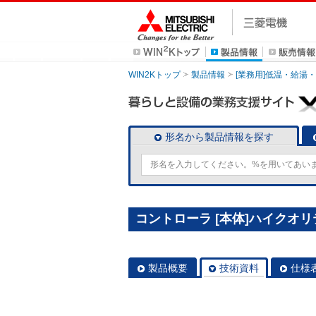
WIN2Kトップ
製品情報
[業務用]低温・給湯
形名から製品情報を探す
コントローラ [本体]ハイクオリテ
製品概要
技術資料
仕様