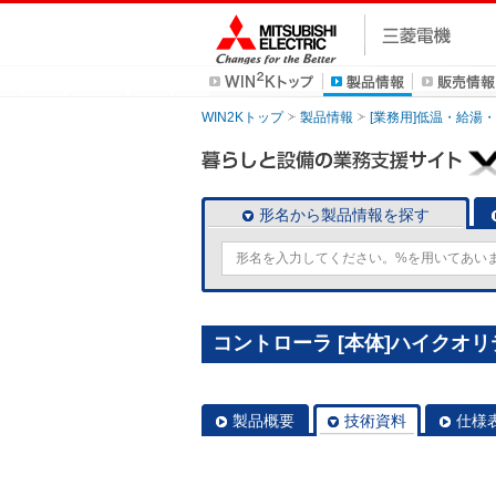
WIN2Kトップ
製品情報
[業務用]低温・給湯
形名から製品情報を探す
コントローラ [本体]ハイクオリテ
製品概要
技術資料
仕様