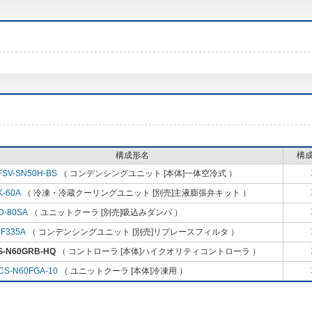
構成形名
構
FSV-SN50H-BS
（ コンデンシングユニット [本体]一体空冷式 ）
K-60A
（ 冷凍・冷蔵クーリングユニット [別売]主液膨張弁キット ）
D-80SA
（ ユニットクーラ [別売]吸込みダンパ ）
-F335A
（ コンデンシングユニット [別売]リプレースフィルタ ）
S-N60GRB-HQ
（ コントローラ [本体]ハイクオリティコントローラ ）
CS-N60FGA-10
（ ユニットクーラ [本体]冷凍用 ）