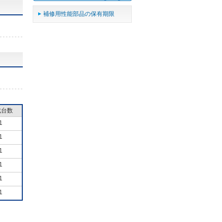
補修用性能部品の保有期限
成台数
1
1
1
1
1
1