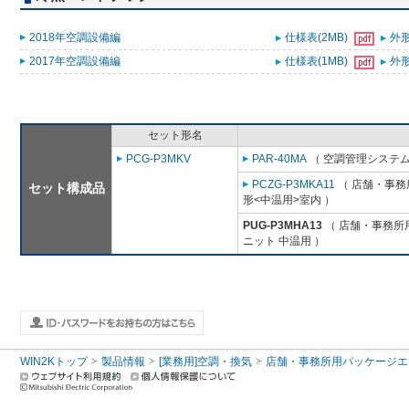
2018年空調設備編
仕様表(2MB)
外形
2017年空調設備編
仕様表(1MB)
外形
セット形名
PCG-P3MKV
PAR-40MA
（ 空調管理システム
PCZG-P3MKA11
（ 店舗・事務所
セット構成品
形<中温用>室内 ）
PUG-P3MHA13
（ 店舗・事務所用パ
ニット 中温用 ）
WIN2Kトップ
製品情報
[業務用]空調・換気
店舗・事務所用パッケージエアコン