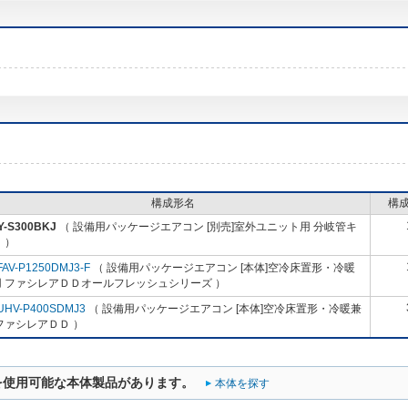
構成形名
構
Y-S300BKJ
（ 設備用パッケージエアコン [別売]室外ユニット用 分岐管キ
 ）
FAV-P1250DMJ3-F
（ 設備用パッケージエアコン [本体]空冷床置形・冷暖
用 ファシレアＤＤオールフレッシュシリーズ ）
UHV-P400SDMJ3
（ 設備用パッケージエアコン [本体]空冷床置形・冷暖兼
ファシレアＤＤ ）
を使用可能な本体製品があります。
本体を探す