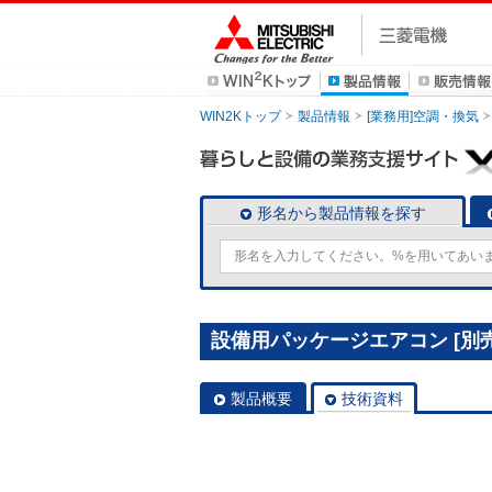
WIN2Kトップ
製品情報
[業務用]空調・換気
形名から製品情報を探す
設備用パッケージエアコン [別売]
製品概要
技術資料