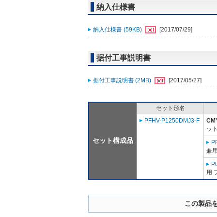
納入仕様書
納入仕様書 (59KB)
[2017/07/29]
据付工事説明書
据付工事説明書 (2MB)
[2017/05/27]
セット形名
PFHV-P1250DMJ3-F
CM
ット
セット構成品
P
兼
P
用 
この製品