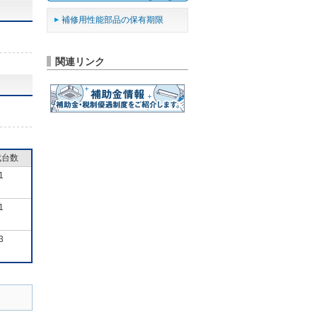
補修用性能部品の保有期限
関連リンク
成台数
1
1
3