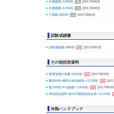
右側面図 (108KB)
[2017/06/03]
左側面図 (115KB)
[2017/06/03]
下面図 (86KB)
[2017/06/03]
試験成績書
試験成績書 (96KB)
[2017/05/13]
その他技術資料
耐震強度計算書 (292KB)
[2017/05/20]
騒音特性<騒音分析成績表> (122KB)
[201
能力特性<P-Q線図> (243KB)
[2017/05/20
別売部品資料<取付可能部品組合表> (141KB)
冷熱ハンドブック