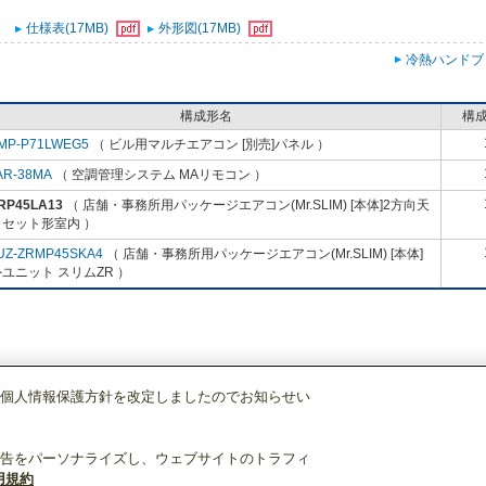
仕様表(17MB)
外形図(17MB)
冷熱ハンドブ
構成形名
構
MP-P71LWEG5
（ ビル用マルチエアコン [別売]パネル ）
AR-38MA
（ 空調管理システム MAリモコン ）
RP45LA13
（ 店舗・事務所用パッケージエアコン(Mr.SLIM) [本体]2方向天
カセット形室内 ）
UZ-ZRMP45SKA4
（ 店舗・事務所用パッケージエアコン(Mr.SLIM) [本体]
ユニット スリムZR ）
個人情報保護方針を改定しましたのでお知らせい
店舗・事務所用パッケージエアコン(Mr.SLIM)
[本体]2方向天井カセット形室内
告をパーソナライズし、ウェブサイトのトラフィ
用規約