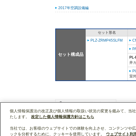
2017年空調設備編
セット形名
PLZ-ZRMP45SLFM
C
P
セット構成品
PL-
井
P
室外
個人情報保護法の改正及び個人情報の取扱い状況の変更を鑑みて、当社
WIN2Kトップ
製品情報
[業務用]空調・換気
たします。
改定した個人情報保護方針はこちら
当社では、お客様のウェブサイトでの体験を向上させ、コンテンツや広
ックを分析するために、クッキーを使用しています。
ウェブサイト利