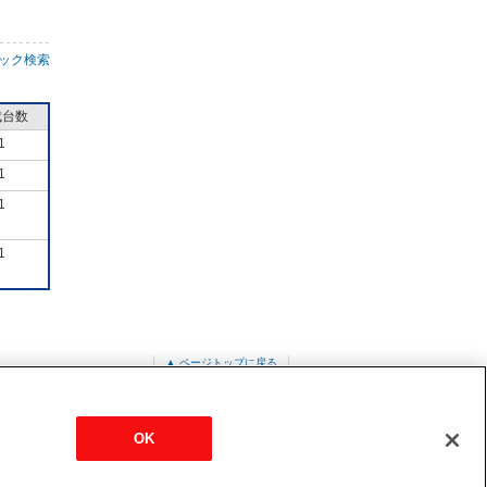
ック検索
成台数
1
1
1
1
▲ ページトップに戻る
PL-RP45LA13
OK