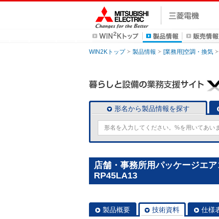
WIN2Kトップ
製品情報
[業務用]空調・換気
形名から製品情報を探す
店舗・事務所用パッケージエアコン(
RP45LA13
製品概要
技術資料
仕様