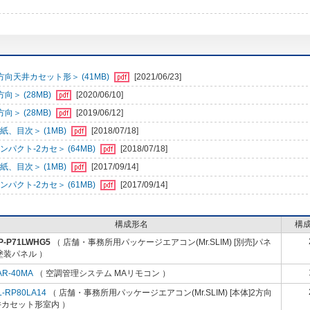
向天井カセット形＞ (41MB)
[2021/06/23]
＞ (28MB)
[2020/06/10]
＞ (28MB)
[2019/06/12]
、目次＞ (1MB)
[2018/07/18]
クト-2カセ＞ (64MB)
[2018/07/18]
、目次＞ (1MB)
[2017/09/14]
クト-2カセ＞ (61MB)
[2017/09/14]
構成形名
構
P-P71LWHG5
（ 店舗・事務所用パッケージエアコン(Mr.SLIM) [別売]パネ
塗装パネル ）
AR-40MA
（ 空調管理システム MAリモコン ）
L-RP80LA14
（ 店舗・事務所用パッケージエアコン(Mr.SLIM) [本体]2方向
井カセット形室内 ）