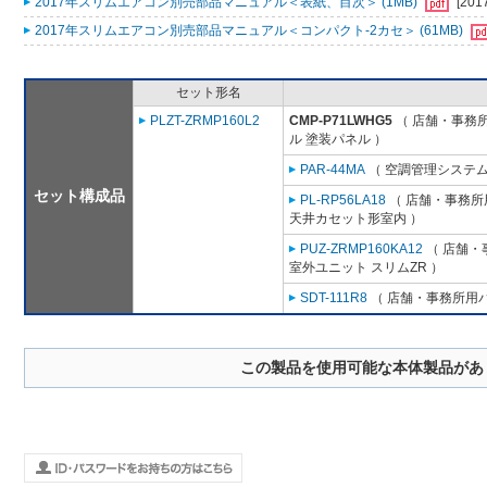
2017年スリムエアコン別売部品マニュアル＜表紙、目次＞ (1MB)
[201
2017年スリムエアコン別売部品マニュアル＜コンパクト-2カセ＞ (61MB)
セット形名
PLZT-ZRMP160L2
CMP-P71LWHG5
（ 店舗・事務所用
ル 塗装パネル ）
PAR-44MA
（ 空調管理システム
セット構成品
PL-RP56LA18
（ 店舗・事務所用
天井カセット形室内 ）
PUZ-ZRMP160KA12
（ 店舗・事
室外ユニット スリムZR ）
SDT-111R8
（ 店舗・事務所用パッ
この製品を使用可能な本体製品があ