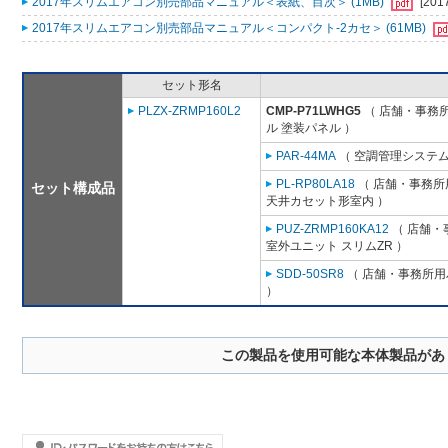
2017年スリムエアコン別売部品マニュアル＜表紙、目次＞ (1MB)
[201
2017年スリムエアコン別売部品マニュアル＜コンパクト-2カセ＞ (61MB)
セット形名
PLZX-ZRMP160L2
CMP-P71LWHG5
（ 店舗・事務所用
ル 塗装パネル ）
PAR-44MA
（ 空調管理システム
PL-RP80LA18
（ 店舗・事務所用
セット構成品
天井カセット形室内 ）
PUZ-ZRMP160KA12
（ 店舗・事
室外ユニット スリムZR ）
SDD-50SR8
（ 店舗・事務所用パ
）
この製品を使用可能な本体製品があ