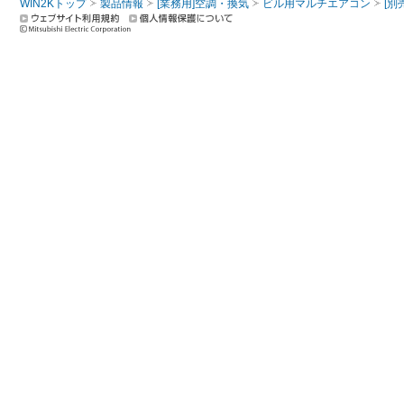
WIN2Kトップ
製品情報
[業務用]空調・換気
ビル用マルチエアコン
[別