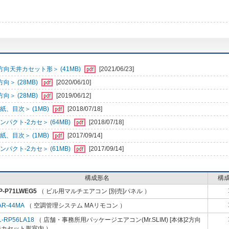
向天井カセット形＞ (41MB)
[2021/06/23]
＞ (28MB)
[2020/06/10]
＞ (28MB)
[2019/06/12]
、目次＞ (1MB)
[2018/07/18]
クト-2カセ＞ (64MB)
[2018/07/18]
、目次＞ (1MB)
[2017/09/14]
クト-2カセ＞ (61MB)
[2017/09/14]
構成形名
構
P-P71LWEG5
（ ビル用マルチエアコン [別売]パネル ）
AR-44MA
（ 空調管理システム MAリモコン ）
L-RP56LA18
（ 店舗・事務所用パッケージエアコン(Mr.SLIM) [本体]2方向
井カセット形室内 ）