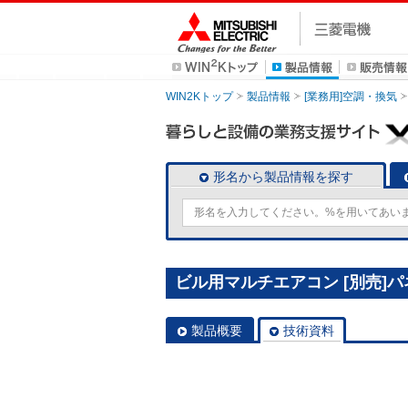
WIN2Kトップ
製品情報
[業務用]空調・換気
形名から製品情報を探す
ビル用マルチエアコン [別売]パネル
製品概要
技術資料