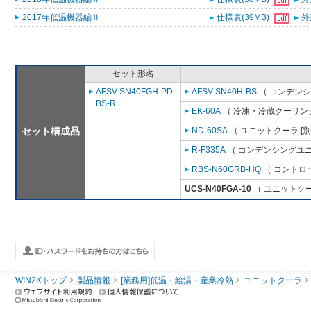
2017年低温機器編Ⅱ
仕様表(39MB)
外
セット形名
AFSV-SN40FGH-PD-
AFSV-SN40H-BS
（ コンデンシ
BS-R
EK-60A
（ 冷凍・冷蔵クーリング
セット構成品
ND-60SA
（ ユニットクーラ [
R-F335A
（ コンデンシングユニ
RBS-N60GRB-HQ
（ コントロ
UCS-N40FGA-10
（ ユニットクー
WIN2Kトップ
製品情報
[業務用]低温・給湯・産業冷熱
ユニットクーラ